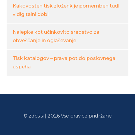
Kakovosten tisk zloženk je pomemben tudi
v digitalni dobi
Nalepke kot učinkovito sredstvo za
obveščanje in oglaševanje
Tisk katalogov – prava pot do poslovnega
uspeha
© zdos.si | 2026 Vse pravice pridržane