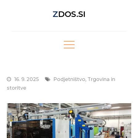
Skip
ZDOS.SI
to
content
Nova spletna stran z odličnimi novičkami!
16. 9. 2025
Podjetništvo
,
Trgovina in
storitve