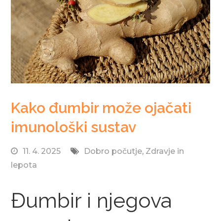
Kako đumbir može ojačati
imunološki sustav
11. 4. 2025
Dobro počutje
,
Zdravje in
lepota
Đumbir i njegova