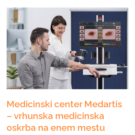
Medicinski center Medartis
– vrhunska medicinska
oskrba na enem mestu