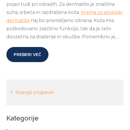
pojavi tudi pri odraslih. Za dermatitis je značilna
suha, srbeča in razdražena koža.
Krema za atopijski
dermatitis
naj bo premišljeno izbrana. Koža ima
poškodovano zaščitno funkcijo, tak da je zelo
dovzetna za draženje in okužbe. Pomembno je, …
PREBERI VEČ
Navigacija
Starejši prispevki
prispevkov
Kategorije