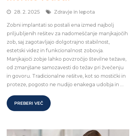
28. 2. 2025
Zdravje in lepota
Zobni implantati so postali ena izmed najbolj
priljubljenih rešitev za nadomeščanje manjkajočih
zob, saj zagotavljajo dolgotrajno stabilnost,
estetski videz in funkcionalnost zobovja.
Manjkajoči zobje lahko povzročijo številne težave,
od zmanjšane samozavesti do težav pri žvečenju
in govoru. Tradicionalne rešitve, kot so mostički in
proteze, pogosto ne nudijo enakega udobja in …
PREBERI VEČ