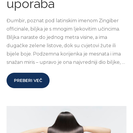
uporaba
Đumbir, poznat pod latinskim imenom Zingiber
officinale, biljka je s mnogim ljekovitim učincima.
Biljka naraste do jednog metra visine, a ima
dugačke zelene listove, dok su cvjetovi žute ili
bijele boje. Podzemna korijenka je mesnata i ima
snažan miris – upravo je ona najvredniji dio biljke, …
PREBERI VEČ