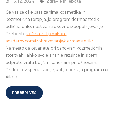
16. 12. 2024
Zdravje in lepota
Če vas že dlje časa zanima kozmetika in
kozmetična terapija, je program dermaestetik
odlična priložnost za strokovno izpopolnjevanje.
Preberite
več na: http://aikon-
academy.com/izobrazevanja/dermaestetik/
.
Namesto da ostanete pri osnovnih kozmetičnih
storitvah, lahko svoje znanje razširite in s tem
odprete vrata boljšim kariernim priložnostim.
Pridobitev specializacije, kot jo ponuja program na
Aikon …
PREBERI VEČ