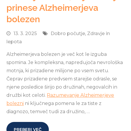
prinese Alzheimerjeva
bolezen
13. 3. 2025
Dobro počutje
,
Zdravje in
lepota
Alzheimerjeva bolezen je več kot le izguba
spomina. Je kompleksna, napredujoča nevrološka
motnja, ki prizadene milijone po vsem svetu.
Čeprav prizadene predvsem starejše odrasle, se
njene posledice širijo po družinah, negovalcih in
družbi kot celoti.
Razumevanje Alzheimerjeve
bolezni
ni ključnega pomena le za tiste z
diagnozo, temveč tudi za družino, …
PREBERI VEČ