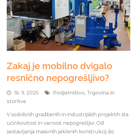
Zakaj je mobilno dvigalo
resnično nepogrešljivo?
16. 9. 2025
Podjetništvo
,
Trgovina in
storitve
V sodobnih gradbenih in industrijskih projektih sta
učinkovitost in varnost nepogrešljivi. Od
sestavljanja masivnih jeklenih konstrukcij do