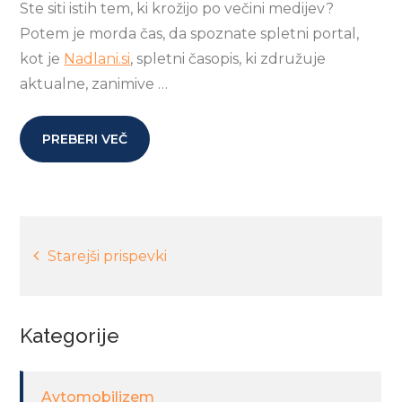
Ste siti istih tem, ki krožijo po večini medijev?
Potem je morda čas, da spoznate spletni portal,
kot je
Nadlani.si
, spletni časopis, ki združuje
aktualne, zanimive
…
PREBERI VEČ
Navigacija
Starejši prispevki
prispevkov
Kategorije
Avtomobilizem