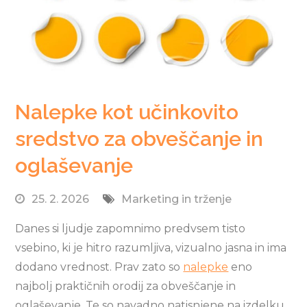
Nalepke kot učinkovito
sredstvo za obveščanje in
oglaševanje
25. 2. 2026
Marketing in trženje
Danes si ljudje zapomnimo predvsem tisto
vsebino, ki je hitro razumljiva, vizualno jasna in ima
dodano vrednost. Prav zato so
nalepke
eno
najbolj praktičnih orodij za obveščanje in
oglaševanje. Te so navadno natisnjene na izdelku,