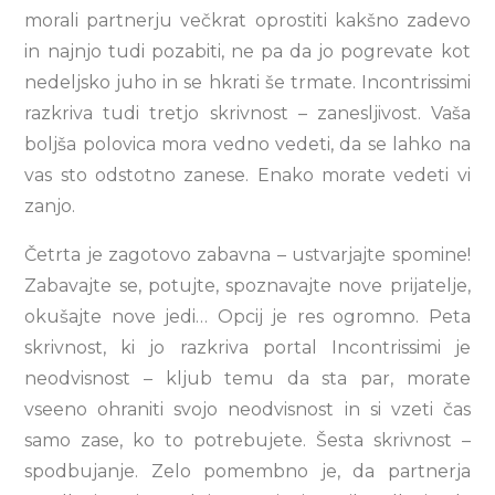
morali partnerju večkrat oprostiti kakšno zadevo
in najnjo tudi pozabiti, ne pa da jo pogrevate kot
nedeljsko juho in se hkrati še trmate. Incontrissimi
razkriva tudi tretjo skrivnost – zanesljivost. Vaša
boljša polovica mora vedno vedeti, da se lahko na
vas sto odstotno zanese. Enako morate vedeti vi
zanjo.
Četrta je zagotovo zabavna – ustvarjajte spomine!
Zabavajte se, potujte, spoznavajte nove prijatelje,
okušajte nove jedi… Opcij je res ogromno. Peta
skrivnost, ki jo razkriva portal Incontrissimi je
neodvisnost – kljub temu da sta par, morate
vseeno ohraniti svojo neodvisnost in si vzeti čas
samo zase, ko to potrebujete. Šesta skrivnost –
spodbujanje. Zelo pomembno je, da partnerja