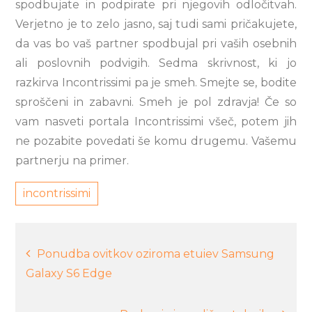
spodbujate in podpirate pri njegovih odločitvah.
Verjetno je to zelo jasno, saj tudi sami pričakujete,
da vas bo vaš partner spodbujal pri vaših osebnih
ali poslovnih podvigih. Sedma skrivnost, ki jo
razkirva Incontrissimi pa je smeh. Smejte se, bodite
sproščeni in zabavni. Smeh je pol zdravja! Če so
vam nasveti portala Incontrissimi všeč, potem jih
ne pozabite povedati še komu drugemu. Vašemu
partnerju na primer.
incontrissimi
Navigacija
Ponudba ovitkov oziroma etuiev Samsung
Galaxy S6 Edge
prispevka