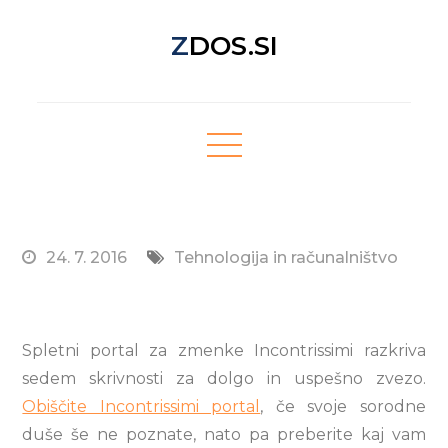
Skip
ZDOS.SI
to
content
Nova spletna stran z odličnimi novičkami!
24. 7. 2016
Tehnologija in računalništvo
Spletni portal za zmenke Incontrissimi razkriva
sedem skrivnosti za dolgo in uspešno zvezo.
Obiščite Incontrissimi portal
, če svoje sorodne
duše še ne poznate, nato pa preberite kaj vam