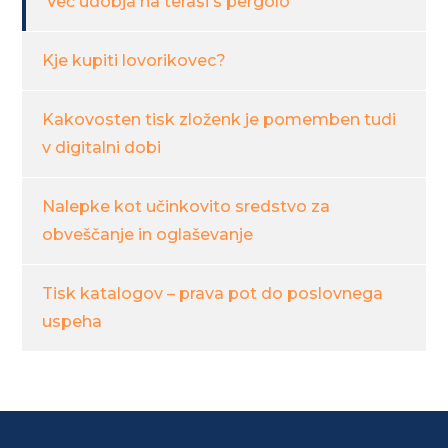
Več udobja na terasi s pergolo
Kje kupiti lovorikovec?
Kakovosten tisk zloženk je pomemben tudi
v digitalni dobi
Nalepke kot učinkovito sredstvo za
obveščanje in oglaševanje
Tisk katalogov – prava pot do poslovnega
uspeha