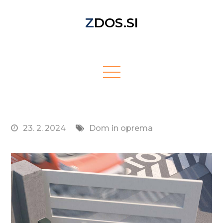
Skip
ZDOS.SI
to
content
Nova spletna stran z odličnimi novičkami!
23. 2. 2024
Dom in oprema