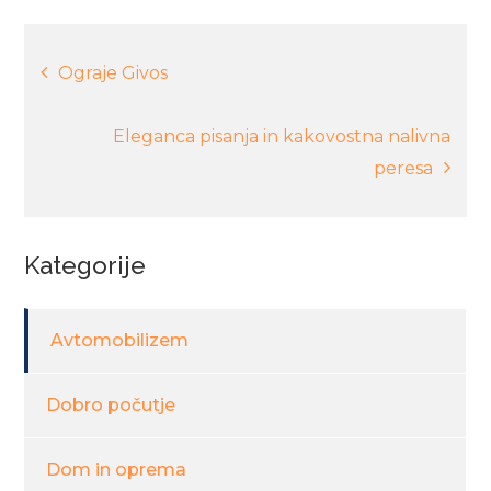
Navigacija
Ograje Givos
prispevka
Eleganca pisanja in kakovostna nalivna
peresa
Kategorije
Avtomobilizem
Dobro počutje
Dom in oprema