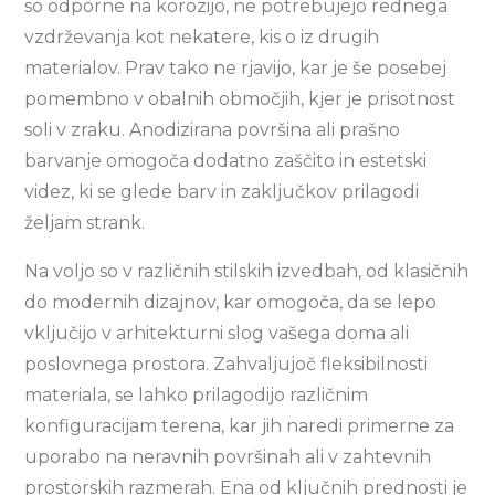
so odporne na korozijo, ne potrebujejo rednega
vzdrževanja kot nekatere, kis o iz drugih
materialov. Prav tako ne rjavijo, kar je še posebej
pomembno v obalnih območjih, kjer je prisotnost
soli v zraku. Anodizirana površina ali prašno
barvanje omogoča dodatno zaščito in estetski
videz, ki se glede barv in zaključkov prilagodi
željam strank.
Na voljo so v različnih stilskih izvedbah, od klasičnih
do modernih dizajnov, kar omogoča, da se lepo
vključijo v arhitekturni slog vašega doma ali
poslovnega prostora. Zahvaljujoč fleksibilnosti
materiala, se lahko prilagodijo različnim
konfiguracijam terena, kar jih naredi primerne za
uporabo na neravnih površinah ali v zahtevnih
prostorskih razmerah. Ena od ključnih prednosti je