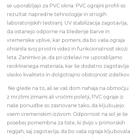
se uporabljajo za PVC okna. PVC ograjni profili so
rezultat napredne tehnologije in strogih
laboratorijskih testiranj. UV stabilizacija zagotavlja,
da ostanejo odporne na bledenje barve in
vremenske vplive, kar pomeni, da bo vaša ograja
ohranila svoj prvotni videz in funkcionalnost skozi
leta. Zanimivo je, da pri izdelavi ne uporabljamo
recikliranega materiala, kar še dodatno zagotavlja
visoko kvaliteto in dolgotrajno obstojnost izdelkov.
Ne glede na to, ali se vaš dom nahaja na območju
z mrzlimi zimami ali vročimi poletji, PVC ograje iz
naše ponudbe so zasnovane tako, da kljubujejo
vsem vremenskim izzivom. Odpornost na sol je še
posebej pomembna za tiste, ki živijo v primorskih
regijah, saj zagotavlja, da bo vaša ograja kljubovala