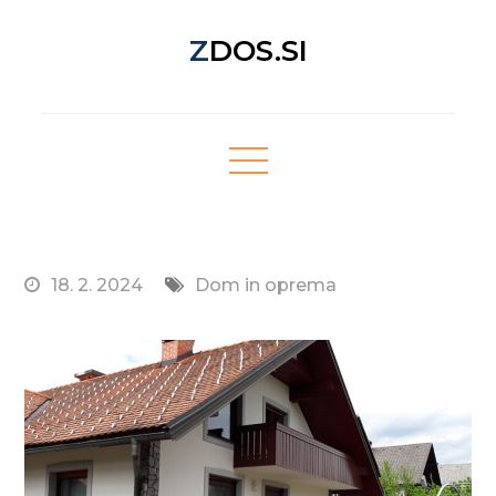
Skip
ZDOS.SI
to
content
Nova spletna stran z odličnimi novičkami!
18. 2. 2024
Dom in oprema