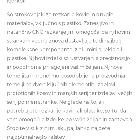
kjerkoli.
So strokovnjaki za rezkanje kovin in drugih
materialov, vključno s plastiko. Zanesljivo in
natančno CNC rezkanje jim omogoča, da njihovim
strankam vedno znova dostavljajo tudi najbolj
kompleksne komponente iz aluminija, jekla ali
plastike. Njihovi izdelki so ustvarjeni s preciznostjo
in popolnoma prilagojeni vašim željam. Njihova
temeljita in nenehno posodobljena proizvodnja
temelji na dveh ključnih elementih: izdelavi
prototipnih kosov in manjših serij ter izdelavi večjih
serij po meri stranke. Ne glede na to, ali
potrebujete rezkanje kovin ali plastike, so tu, da
vam omogočijo izdelke po vaših željah in zahtevah.
Stopite v stik z njimi, skupaj lahko najdete
najoptimalnejšo rešitev.