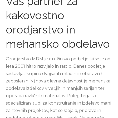
Vaš partner za
kakovostno
orodjarstvo in
mehansko obdelavo
Orodjarstvo MDM je družinsko podjetje, ki se je od
leta 2001 hitro razvijalo in rastlo. Danes podjetje
sestavlja skupina dvajsetih mladih in obetavnih
zaposlenih. Njihova glavna dejavnost je mehanska
obdelava izdelkov v večjih in manjših serijah ter
uporaba različnih materialov. Poleg tega so
specializirani tudi za konstruiranje in izdelavo manj
zahtevnih projektov, kot so stojala, priprave in
podobno, glede na naročila strank. Na področju