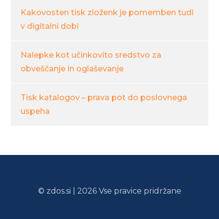
Kakovosten tisk zloženk je pomemben tudi
v digitalni dobi
Nalepke kot učinkovito sredstvo za
obveščanje in oglaševanje
Tisk katalogov – prava pot do poslovnega
uspeha
© zdos.si | 2026 Vse pravice pridržane