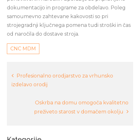
dokumentacijo in programe za obdelavo. Poleg
samoumevno zahtevane kakovosti so pri
strojegradnji ključnega pomena tudi stroški in čas
od naročila do dostave stroja.
CNC MDM
Navigacija
Profesionalno orodjarstvo za vrhunsko
izdelavo orodij
prispevka
Oskrba na domu omogoča kvalitetno
preživeto starost v domačem okolju
Kategorije