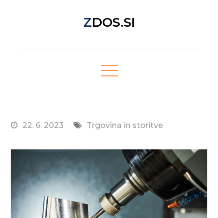
Skip
ZDOS.SI
to
content
Nova spletna stran z odličnimi novičkami!
22. 6. 2023
Trgovina in storitve