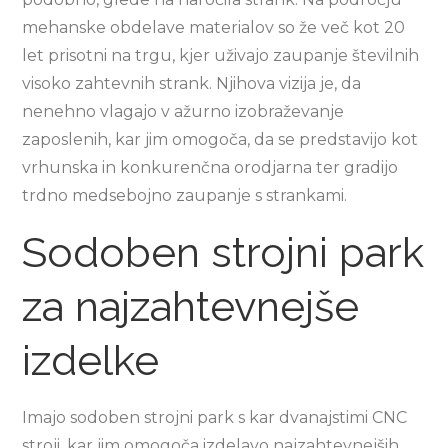
mehanske obdelave materialov so že več kot 20
let prisotni na trgu, kjer uživajo zaupanje številnih
visoko zahtevnih strank. Njihova vizija je, da
nenehno vlagajo v ažurno izobraževanje
zaposlenih, kar jim omogoča, da se predstavijo kot
vrhunska in konkurenčna orodjarna ter gradijo
trdno medsebojno zaupanje s strankami.
Sodoben strojni park
za najzahtevnejše
izdelke
Imajo sodoben strojni park s kar dvanajstimi CNC
stroji, kar jim omogoča izdelavo najzahtevnejših