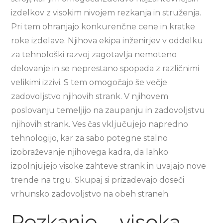
izdelkov z visokim nivojem rezkanja in struženja.
Pri tem ohranjajo konkurenčne cene in kratke
roke izdelave. Njihova ekipa inženirjev v oddelku
za tehnološki razvoj zagotavlja nemoteno
delovanje in se neprestano spopada z različnimi
velikimi izzivi. S tem omogočajo še večje
zadovoljstvo njihovih strank. V njihovem
poslovanju temeljijo na zaupanju in zadovoljstvu
njihovih strank. Ves čas vključujejo napredno
tehnologijo, kar za sabo potegne stalno
izobraževanje njihovega kadra, da lahko
izpolnjujejo visoke zahteve strank in uvajajo nove
trende na trgu. Skupaj si prizadevajo doseči
vrhunsko zadovoljstvo na obeh straneh.
Rezkanje – visoka