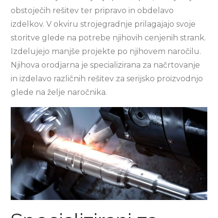
obstoječih rešitev ter pripravo in obdelavo
izdelkov. V okviru strojegradnje prilagajajo svoje
storitve glede na potrebe njihovih cenjenih strank.
Izdelujejo manjše projekte po njihovem naročilu.
Njihova orodjarna je specializirana za načrtovanje
in izdelavo različnih rešitev za serijsko proizvodnjo
glede na želje naročnika.