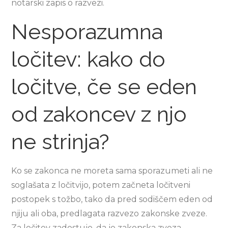
notarski zapis o razvezi.
Nesporazumna
ločitev: kako do
ločitve, če se eden
od zakoncev z njo
ne strinja?
Ko se zakonca ne moreta sama sporazumeti ali ne
soglašata z ločitvijo, potem začneta ločitveni
postopek s tožbo, tako da pred sodiščem eden od
njiju ali oba, predlagata razvezo zakonske zveze.
Za ločitev zadostuje, da je zakonska zveza