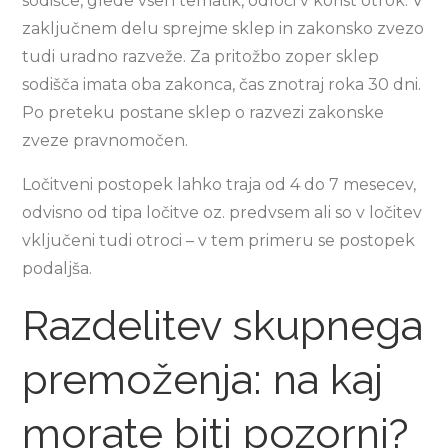
sodišče, glede vseh tematik, odloči v korist otrok. V
zaključnem delu sprejme sklep in zakonsko zvezo
tudi uradno razveže. Za pritožbo zoper sklep
sodišča imata oba zakonca, čas znotraj roka 30 dni.
Po preteku postane sklep o razvezi zakonske
zveze pravnomočen.
Ločitveni postopek lahko traja od 4 do 7 mesecev,
odvisno od tipa ločitve oz. predvsem ali so v ločitev
vključeni tudi otroci – v tem primeru se postopek
podaljša.
Razdelitev skupnega
premoženja: na kaj
morate biti pozorni?