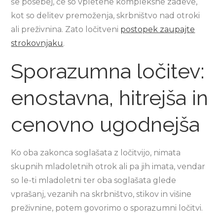
še posebej, če so vpletene kompleksne zadeve,
kot so delitev premoženja, skrbništvo nad otroki
ali preživnina. Zato ločitveni
postopek zaupajte
strokovnjaku
.
Sporazumna ločitev:
enostavna, hitrejša in
cenovno ugodnejša
Ko oba zakonca soglašata z ločitvijo, nimata
skupnih mladoletnih otrok ali pa jih imata, vendar
so le-ti mladoletni ter oba soglašata glede
vprašanj, vezanih na skrbništvo, stikov in višine
preživnine, potem govorimo o sporazumni ločitvi.