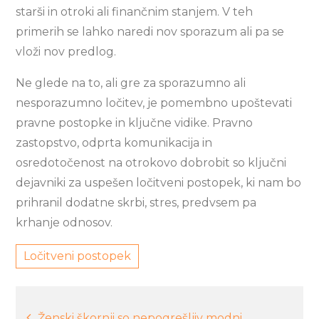
starši in otroki ali finančnim stanjem. V teh
primerih se lahko naredi nov sporazum ali pa se
vloži nov predlog.
Ne glede na to, ali gre za sporazumno ali
nesporazumno ločitev, je pomembno upoštevati
pravne postopke in ključne vidike. Pravno
zastopstvo, odprta komunikacija in
osredotočenost na otrokovo dobrobit so ključni
dejavniki za uspešen ločitveni postopek, ki nam bo
prihranil dodatne skrbi, stres, predvsem pa
krhanje odnosov.
Ločitveni postopek
Navigacija
Ženski škornji so nepogrešljiv modni