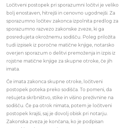
Ločitveni postopek pri sporazumni ločitvi je veliko
bolj enostaven, hitrejši in cenovno ugodnejši. Za
sporazumno ločitev zakonca izpolnita predlog za
sporazumno razvezo zakonske zveze, ki ga
posredujeta okrožnemu sodišču. Poleg priložita
tudi izpisek iz poročne matične knjige, notarsko
overjen sporazum o delitvi premoženja in izpis iz
rojstne matične knjige za skupne otroke, če jih
imata.
Če imata zakonca skupne otroke, ločitveni
postopek poteka preko sodišča. To pomeni, da
rešujeta skrbništvo, stike in višino preživnine na
sodišču. Če pa otrok nimata, potem je ločitveni
postopek krajši, saj je dovolj obisk pri notarju.
Zakonska zveza je končana, ko je podpisan