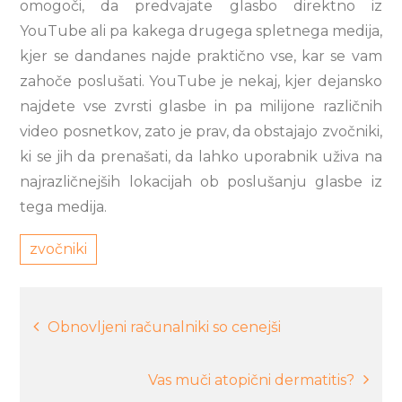
omogoči, da predvajate glasbo direktno iz
YouTube ali pa kakega drugega spletnega medija,
kjer se dandanes najde praktično vse, kar se vam
zahoče poslušati. YouTube je nekaj, kjer dejansko
najdete vse zvrsti glasbe in pa milijone različnih
video posnetkov, zato je prav, da obstajajo zvočniki,
ki se jih da prenašati, da lahko uporabnik uživa na
najrazličnejših lokacijah ob poslušanju glasbe iz
tega medija.
zvočniki
Navigacija
Obnovljeni računalniki so cenejši
prispevka
Vas muči atopični dermatitis?