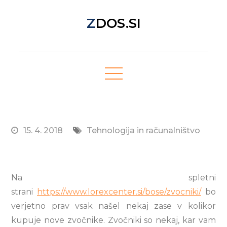
Skip
ZDOS.SI
to
content
Nova spletna stran z odličnimi novičkami!
15. 4. 2018
Tehnologija in računalništvo
Na spletni
strani
https://www.lorexcenter.si/bose/zvocniki/
bo
verjetno prav vsak našel nekaj zase v kolikor
kupuje nove zvočnike. Zvočniki so nekaj, kar vam