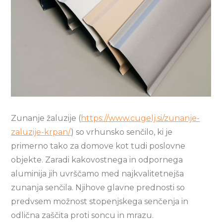
Zunanje žaluzije (
https://www.cugelj.si/zunanje-
zaluzije-krpan/
) so vrhunsko senčilo, ki je
primerno tako za domove kot tudi poslovne
objekte. Zaradi kakovostnega in odpornega
aluminija jih uvrščamo med najkvalitetnejša
zunanja senčila. Njihove glavne prednosti so
predvsem možnost stopenjskega senčenja in
odlična zaščita proti soncu in mrazu.