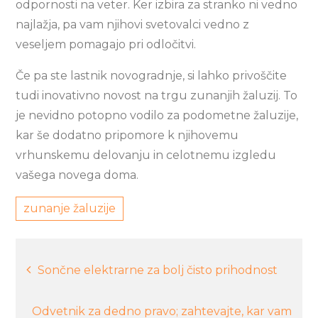
odpornosti na veter. Ker izbira za stranko ni vedno
najlažja, pa vam njihovi svetovalci vedno z
veseljem pomagajo pri odločitvi.
Če pa ste lastnik novogradnje, si lahko privoščite
tudi inovativno novost na trgu zunanjih žaluzij. To
je nevidno potopno vodilo za podometne žaluzije,
kar še dodatno pripomore k njihovemu
vrhunskemu delovanju in celotnemu izgledu
vašega novega doma.
zunanje žaluzije
Navigacija
Sončne elektrarne za bolj čisto prihodnost
prispevka
Odvetnik za dedno pravo; zahtevajte, kar vam