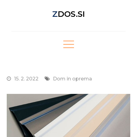
Skip
ZDOS.SI
to
content
Nova spletna stran z odličnimi novičkami!
15. 2. 2022
Dom in oprema