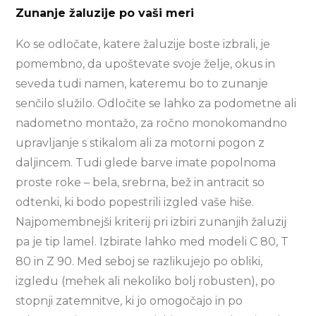
Zunanje žaluzije po vaši meri
Ko se odločate, katere žaluzije boste izbrali, je
pomembno, da upoštevate svoje želje, okus in
seveda tudi namen, kateremu bo to zunanje
senčilo služilo. Odločite se lahko za podometne ali
nadometno montažo, za ročno monokomandno
upravljanje s stikalom ali za motorni pogon z
daljincem. Tudi glede barve imate popolnoma
proste roke – bela, srebrna, bež in antracit so
odtenki, ki bodo popestrili izgled vaše hiše.
Najpomembnejši kriterij pri izbiri zunanjih žaluzij
pa je tip lamel. Izbirate lahko med modeli C 80, T
80 in Z 90. Med seboj se razlikujejo po obliki,
izgledu (mehek ali nekoliko bolj robusten), po
stopnji zatemnitve, ki jo omogočajo in po