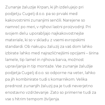
Zunanje žaluzije Krpan, ki jih izdelujejo pri
podjetju Cugelj d.o.o. pa so prvaki med
kakovostnimi zunanjimi senčili. Narejene so
namreč po meri, v njihovi lastni proizvodnji. Pri
svojem delu uporabljajo najkakovostnejše
materiale, ki so v skladu z vsemi evropskimi
standardi. Ob nakupu žaluzij za vaš dom lahko
izbirate lahko med najrazličnejšimi opcijami – širina
lamele, tip lamel in njihova barva, možnost
upravljanja in tip montaže. Vse zunanje žalužije
podjetja Cugelj d.o.o. so odporne na veter, lahko
pa jih kombinirate tudi s komarnikom. Velika
prednost zunanjih žaluzij pa je tudi neverjetno
enostavno vzdrževanje. Zato so primerne tudi za
vse s hitrim tempom življenja.