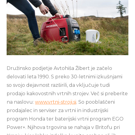
Družinsko podjetje Avtohiša Žibert je začelo
delovati leta 1990. S preko 30-letnimi izkušnjami
so svojo dejavnost razširili, da vključuje tudi
prodajo kakovostnih vrtnih strojev. Več si preberite
na naslovu:
www.vrtni-stroji.si
. So pooblaščeni
prodajalec in serviser za vrtni in industrijski
program Honda ter baterijski vrtni program EGO
Power+. Njihova trgovina se nahaja v Britofu pri