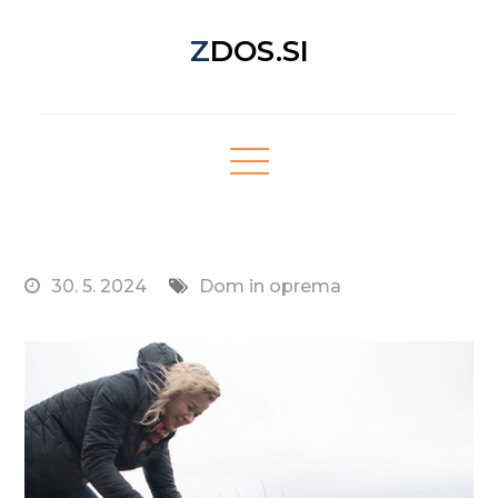
Skip
ZDOS.SI
to
content
Nova spletna stran z odličnimi novičkami!
30. 5. 2024
Dom in oprema