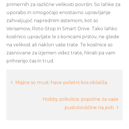
primernih za različne velikosti površin. So lahke za
uporabo in omogočajo enostavno upravljanje
zahvaljujoč naprednim sistemom, kot so
Versamow, Roto-Stop in Smart Drive. Tako lahko
kosilnico upravljate le s konicami prstov, ne glede
na velikost ali naklon vaše trate. Te kosilnice so
zasnovane za izjemen videz trate, hkrati pa vam
prihranijo čas in trud.
Navigacija
Majice so must-have poletni kos oblačila
prispevka
Hobby prikolice: popolne za vaše
pustolovščine na poti