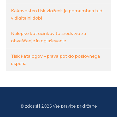
Kakovosten tisk zloženk je pomemben tudi
v digitalni dobi
Nalepke kot učinkovito sredstvo za
obveščanje in oglaševanje
Tisk katalogov – prava pot do poslovnega
uspeha
© zdos.si | 2026 Vse pravice pridržane