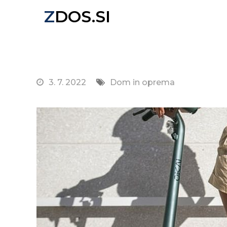
Skip
ZDOS.SI
to
Nova spletna stran z odličnimi novičkami!
content
3. 7. 2022
Dom in oprema