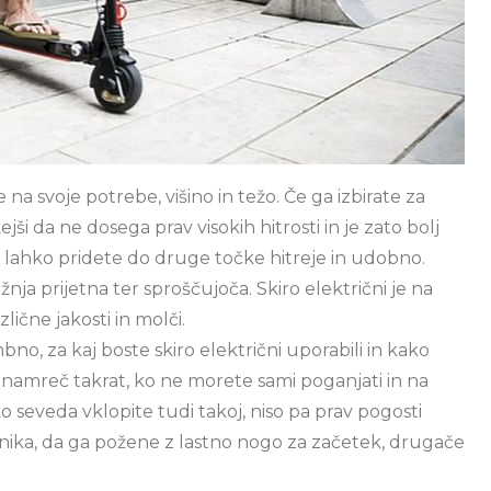
e na svoje potrebe, višino in težo. Če ga izbirate za
kejši da ne dosega prav visokih hitrosti in je zato bolj
 da lahko pridete do druge točke hitreje in udobno.
ožnja prijetna ter sproščujoča. Skiro električni je na
zlične jakosti in molči.
bno, za kaj boste skiro električni uporabili in kako
 namreč takrat, ko ne morete sami poganjati in na
o seveda vklopite tudi takoj, niso pa prav pogosti
znika, da ga požene z lastno nogo za začetek, drugače