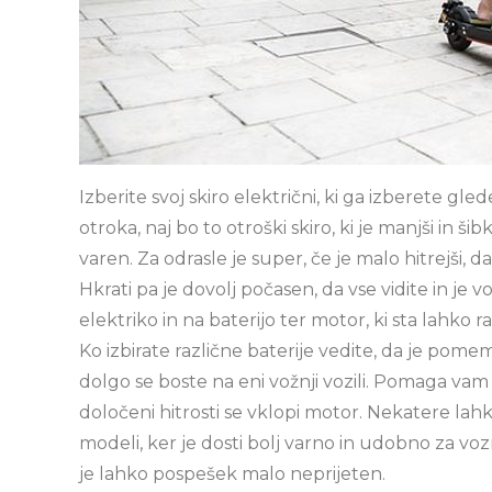
Izberite svoj skiro električni, ki ga izberete gled
otroka, naj bo to otroški skiro, ki je manjši in šib
varen. Za odrasle je super, če je malo hitrejši,
Hkrati pa je dovolj počasen, da vse vidite in je v
elektriko in na baterijo ter motor, ki sta lahko ra
Ko izbirate različne baterije vedite, da je pomem
dolgo se boste na eni vožnji vozili. Pomaga vam
določeni hitrosti se vklopi motor. Nekatere lahk
modeli, ker je dosti bolj varno in udobno za vo
je lahko pospešek malo neprijeten.