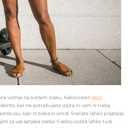
žujoče vožnje na svežem zraku. Kakovosten
skiro
udente, ker ne potrebujete izpita, in vam ni treba
avtobusu, kjer ni zraka in smrdi. Srečate lahko prijatelje
imi za vas sanjska oseba. S seboj vozite lahko tudi