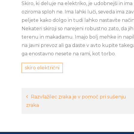
Skiro, ki deluje na elektriko, je udobnejši in ima
oziroma sploh ne. Ima lahki luči, seveda ima za
peljete kako dolgo in tudi lahko nastavite način
Nekateri skiroji so narejeni robustno zato, da 
terenu in makadamu. Imajo bolj mehke in napih
na javni prevoz ali ga daste v avto kupite takeg
ga enostavno nesete na rami, kot torbo.
skiro električni
Navigacija
Razvlažilec zraka je v pomoč pri sušenju
zraka
prispevka