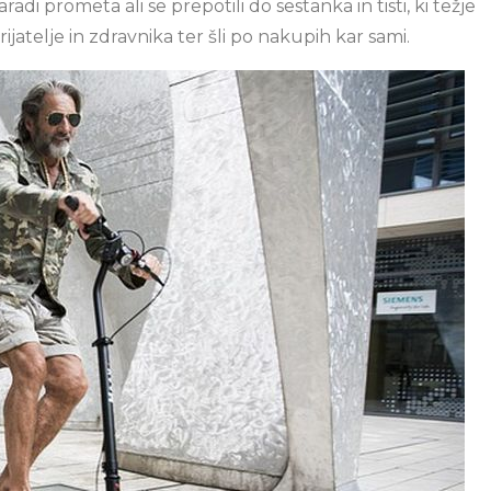
adi prometa ali se prepotili do sestanka in tisti, ki težje
rijatelje in zdravnika ter šli po nakupih kar sami.