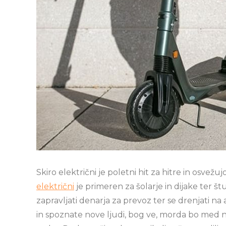
Skiro električni je poletni hit za hitre in osve
električni
je primeren za šolarje in dijake ter št
zapravljati denarja za prevoz ter se drenjati na 
in spoznate nove ljudi, bog ve, morda bo med nj