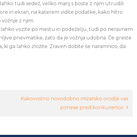
 lahko tudi sedež, veliko manj s boste z njim utrudili
vore in ekran, na katerem vidite podatke, kako hitro
 vožnje z njim.
jih lahko vozite po mestu in podeželju, tudi po neravnem
ljive pnevmatike, zato da je vožnja udobna. Če greste
a, ki ga lahko zložite. Zraven dobite še naramnico, da
Kakovostno novodobno mizarsko orodje vas
ponese pred konkurenco