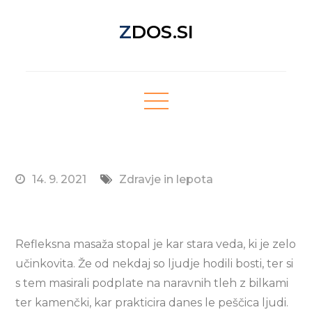
Skip
ZDOS.SI
to
content
Nova spletna stran z odličnimi novičkami!
14. 9. 2021
Zdravje in lepota
Refleksna masaža stopal je kar stara veda, ki je zelo
učinkovita. Že od nekdaj so ljudje hodili bosti, ter si
s tem masirali podplate na naravnih tleh z bilkami
ter kamenčki, kar prakticira danes le peščica ljudi.