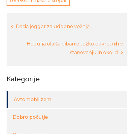
refleksna masaža stopal
Navigacija
Dacia jogger za udobno vožnjo
prispevka
Hodulja olajša gibanje težko pokretnih v
stanovanju in okolici
Kategorije
Avtomobilizem
Dobro počutje