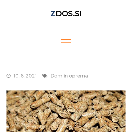
Skip
ZDOS.SI
to
content
Nova spletna stran z odličnimi novičkami!
10. 6. 2021
Dom in oprema