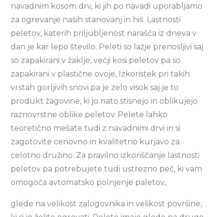
navadnim kosom drv, ki jih po navadi uporabljamo
za ogrevanje naših stanovanj in hiš. Lastnosti
peletov, katerih priljubljenost narašča iz dneva v
dan je kar lepo število. Peleti so lažje prenosljivi saj
so zapakirani v žaklje, večji kosi peletov pa so
zapakirani v plastične ovoje, Izkoristek pri takih
vrstah gorljivih snovi pa je zelo visok saj je to
produkt žagovine, ki jo nato stisnejo in oblikujejo
raznovrstne oblike peletov. Pelete lahko
teoretično mešate tudi z navadnimi drvi in si
zagotovite cenovno in kvalitetno kurjavo za
celotno družino. Za pravilno izkoriščanje lastnosti
peletov pa potrebujete tudi ustrezno peč, ki vam
omogoča avtomatsko polnjenje paletov,
glede na velikost zalogovnika in velikost površine,