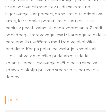
ki si jo želite ogrevati. Pelete imajo glede na druge
vrste ogrevalnih sredstev tudi maksimalno
izgorevanje, kar pomeni, da se zmanjša pridelava
emisij, kar v praksi pomeni manj katrana, ki se
nabira v pečeh zaradi slabega izgorevanja. Zaradi
odpadnega smrekovega lesa iz katerega so pelete
narejene jih uvrščamo med izdelke ekološke
pridelave. Ker pa peleti ne vsebujejo smole ali
lubja, lahko z ekološko pridelanimi izdelki
zmanjšujemo uničevanje peči in poskrbimo za
zdravo in okolju prijazno sredstvo za ogrevanje
domov.
peleti