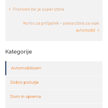
Navigacija
Prenosni žar je super izbira
prispevka
Korito za prtljažnik – prava izbira za vsak
avtomobil
Kategorije
Avtomobilizem
Dobro počutje
Dom in oprema