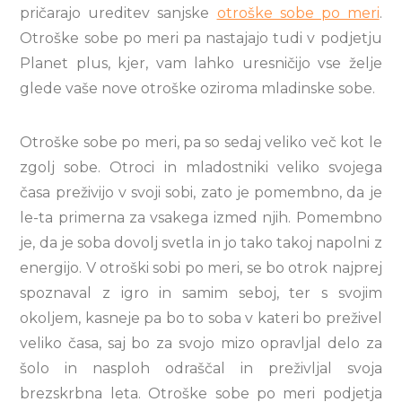
pričarajo ureditev sanjske
otroške sobe po meri
.
Otroške sobe po meri pa nastajajo tudi v podjetju
Planet plus, kjer, vam lahko uresničijo vse želje
glede vaše nove otroške oziroma mladinske sobe.
Otroške sobe po meri, pa so sedaj veliko več kot le
zgolj sobe. Otroci in mladostniki veliko svojega
časa preživijo v svoji sobi, zato je pomembno, da je
le-ta primerna za vsakega izmed njih. Pomembno
je, da je soba dovolj svetla in jo tako takoj napolni z
energijo. V otroški sobi po meri, se bo otrok najprej
spoznaval z igro in samim seboj, ter s svojim
okoljem, kasneje pa bo to soba v kateri bo preživel
veliko časa, saj bo za svojo mizo opravljal delo za
šolo in nasploh odraščal in preživljal svoja
brezskrbna leta. Otroške sobe po meri podjetja