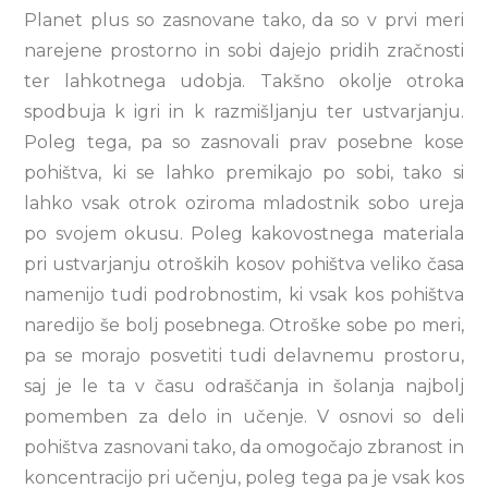
Planet plus so zasnovane tako, da so v prvi meri
narejene prostorno in sobi dajejo pridih zračnosti
ter lahkotnega udobja. Takšno okolje otroka
spodbuja k igri in k razmišljanju ter ustvarjanju.
Poleg tega, pa so zasnovali prav posebne kose
pohištva, ki se lahko premikajo po sobi, tako si
lahko vsak otrok oziroma mladostnik sobo ureja
po svojem okusu. Poleg kakovostnega materiala
pri ustvarjanju otroških kosov pohištva veliko časa
namenijo tudi podrobnostim, ki vsak kos pohištva
naredijo še bolj posebnega. Otroške sobe po meri,
pa se morajo posvetiti tudi delavnemu prostoru,
saj je le ta v času odraščanja in šolanja najbolj
pomemben za delo in učenje. V osnovi so deli
pohištva zasnovani tako, da omogočajo zbranost in
koncentracijo pri učenju, poleg tega pa je vsak kos