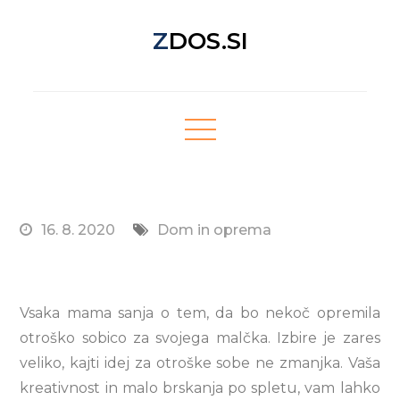
Skip
ZDOS.SI
to
content
Nova spletna stran z odličnimi novičkami!
16. 8. 2020
Dom in oprema
Vsaka mama sanja o tem, da bo nekoč opremila
otroško sobico za svojega malčka. Izbire je zares
veliko, kajti idej za otroške sobe ne zmanjka. Vaša
kreativnost in malo brskanja po spletu, vam lahko