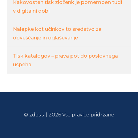
Kakovosten tisk zloženk je pomemben tudi
v digitalni dobi
Nalepke kot učinkovito sredstvo za
obveščanje in oglaševanje
Tisk katalogov – prava pot do poslovnega
uspeha
© zdos.si | 2026 Vse pravice pridržane