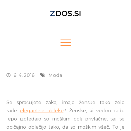
Skip
ZDOS.SI
to
content
Nova spletna stran z odličnimi novičkami!
6. 4. 2016
Moda
Se sprašujete zakaj imajo ženske tako zelo
rade
elegantne obleke
? Ženske, ki vedno rade
lepo izgledajo so moškim bolj privlačne, saj se
običajno oblačijo tako, da so moškim všeč. To je