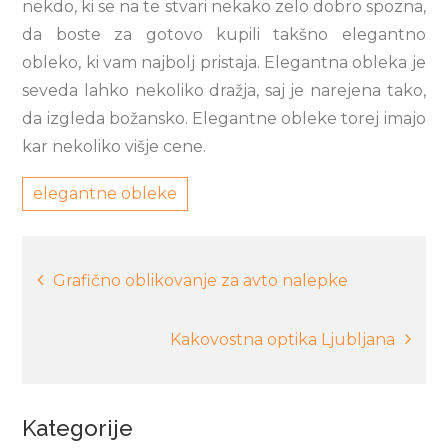
nekdo, ki se na te stvari nekako zelo dobro spozna,
da boste za gotovo kupili takšno elegantno
obleko, ki vam najbolj pristaja. Elegantna obleka je
seveda lahko nekoliko dražja, saj je narejena tako,
da izgleda božansko. Elegantne obleke torej imajo
kar nekoliko višje cene.
elegantne obleke
Navigacija
Grafično oblikovanje za avto nalepke
prispevka
Kakovostna optika Ljubljana
Kategorije