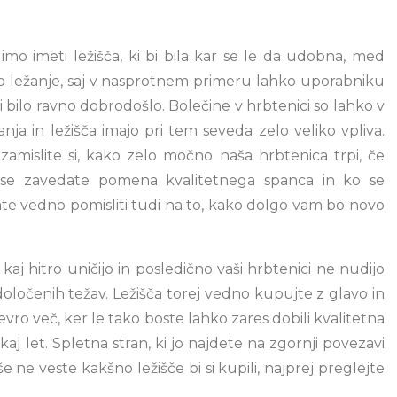
limo imeti ležišča, ki bi bila kar se le da udobna, med
 ležanje, saj v nasprotnem primeru lahko uporabniku
bi bilo ravno dobrodošlo. Bolečine v hrbtenici so lahko v
nja in ležišča imajo pri tem seveda zelo veliko vpliva.
amislite si, kako zelo močno naša hrbtenica trpi, če
se zavedate pomena kvalitetnega spanca in ko se
rate vedno pomisliti tudi na to, kako dolgo vam bo novo
 kaj hitro uničijo in posledično vaši hrbtenici ne nudijo
določenih težav. Ležišča torej vedno kupujte z glavo in
vro več, ker le tako boste lahko zares dobili kvalitetna
aj let. Spletna stran, ki jo najdete na zgornji povezavi
še ne veste kakšno ležišče bi si kupili, najprej preglejte