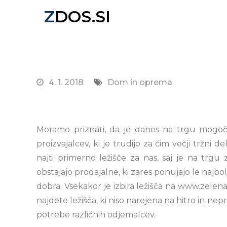
Skip
ZDOS.SI
to
Nova spletna stran z odličnimi novičkami!
content
4. 1. 2018
Dom in oprema
Moramo priznati, da je danes na trgu mogoče k
proizvajalcev, ki je trudijo za čim večji tržni 
najti primerno ležišče za nas, saj je na trg
obstajajo prodajalne, ki zares ponujajo le najbol
dobra. Vsekakor je izbira ležišča na www.zelen
najdete ležišča, ki niso narejena na hitro in ne
potrebe različnih odjemalcev.