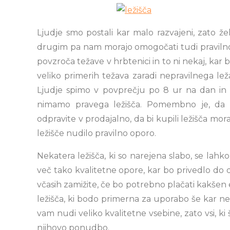
Ljudje smo postali kar malo razvajeni, zato že
drugim pa nam morajo omogočati tudi pravilno
povzroča težave v hrbtenici in to ni nekaj, kar 
veliko primerih težava zaradi nepravilnega leža
Ljudje spimo v povprečju po 8 ur na dan in z
nimamo pravega ležišča. Pomembno je, da 
odpravite v prodajalno, da bi kupili ležišča mo
ležišče nudilo pravilno oporo.
Nekatera ležišča, ki so narejena slabo, se lahko
več tako kvalitetne opore, kar bo privedlo do 
včasih zamižite, če bo potrebno plačati kakšen e
ležišča, ki bodo primerna za uporabo še kar nek
vam nudi veliko kvalitetne vsebine, zato vsi, ki 
njihovo ponudbo.