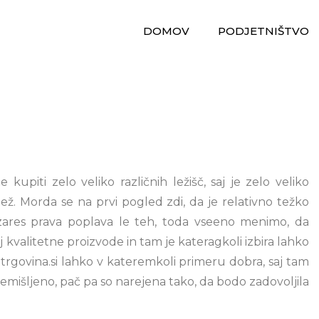
DOMOV
PODJETNIŠTVO
upiti zelo veliko različnih ležišč, saj je zelo veliko
delež. Morda se na prvi pogled zdi, da je relativno težko
u zares prava poplava le teh, toda vseeno menimo, da
j kvalitetne proizvode in tam je kateragkoli izbira lahko
atrgovina.si lahko v kateremkoli primeru dobra, saj tam
premišljeno, pač pa so narejena tako, da bodo zadovoljila