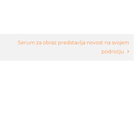
Serum za obraz predstavlja novost na svojem
področju