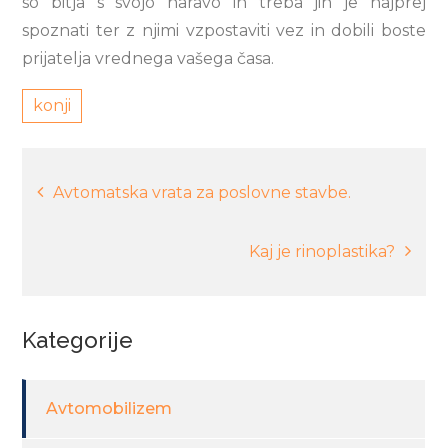
so bitja s svojo naravo in treba jih je najprej
spoznati ter z njimi vzpostaviti vez in dobili boste
prijatelja vrednega vašega časa.
konji
Navigacija
Avtomatska vrata za poslovne stavbe.
prispevka
Kaj je rinoplastika?
Kategorije
Avtomobilizem