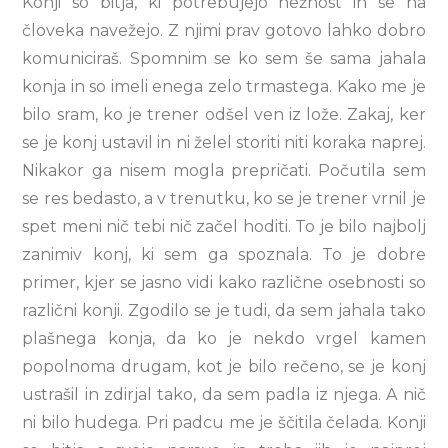
Konji so bitja, ki potrebujejo nežnost in se na
človeka navežejo. Z njimi prav gotovo lahko dobro
komuniciraš. Spomnim se ko sem še sama jahala
konja in so imeli enega zelo trmastega. Kako me je
bilo sram, ko je trener odšel ven iz lože. Zakaj, ker
se je konj ustavil in ni želel storiti niti koraka naprej.
Nikakor ga nisem mogla prepričati. Počutila sem
se res bedasto, a v trenutku, ko se je trener vrnil je
spet meni nič tebi nič začel hoditi. To je bilo najbolj
zanimiv konj, ki sem ga spoznala. To je dobre
primer, kjer se jasno vidi kako različne osebnosti so
različni konji. Zgodilo se je tudi, da sem jahala tako
plašnega konja, da ko je nekdo vrgel kamen
popolnoma drugam, kot je bilo rečeno, se je konj
ustrašil in zdirjal tako, da sem padla iz njega. A nič
ni bilo hudega. Pri padcu me je ščitila čelada. Konji