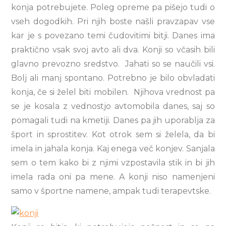
konja potrebujete. Poleg opreme pa pišejo tudi o
vseh dogodkih. Pri njih boste našli pravzapav vse
kar je s povezano temi čudovitimi bitji. Danes ima
praktično vsak svoj avto ali dva. Konji so včasih bili
glavno prevozno sredstvo. Jahati so se naučili vsi.
Bolj ali manj spontano. Potrebno je bilo obvladati
konja, če si želel biti mobilen. Njihova vrednost pa
se je kosala z vednostjo avtomobila danes, saj so
pomagali tudi na kmetiji. Danes pa jih uporablja za
šport in sprostitev. Kot otrok sem si želela, da bi
imela in jahala konja. Kaj enega več konjev. Sanjala
sem o tem kako bi z njimi vzpostavila stik in bi jih
imela rada oni pa mene. A konji niso namenjeni
samo v športne namene, ampak tudi terapevtske.