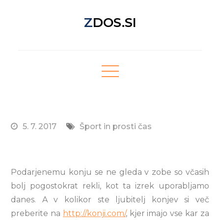
Skip
ZDOS.SI
to
content
Nova spletna stran z odličnimi novičkami!
5. 7. 2017
Šport in prosti čas
Podarjenemu konju se ne gleda v zobe so včasih
bolj pogostokrat rekli, kot ta izrek uporabljamo
danes. A v kolikor ste ljubitelj konjev si več
preberite na
http://konji.com/
, kjer imajo vse kar za