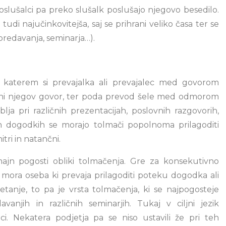
oslušalci pa preko slušalk poslušajo njegovo besedilo.
udi najučinkovitejša, saj se prihrani veliko časa ter se
redavanja, seminarja…).
i katerem si prevajalka ali prevajalec med govorom
omni njegov govor, ter poda prevod šele med odmorom
ja pri različnih prezentacijah, poslovnih razgovorih,
ih dogodkih se morajo tolmači popolnoma prilagoditi
tri in natančni.
ajn pogosti obliki tolmačenja. Gre za konsekutivno
e mora oseba ki prevaja prilagoditi poteku dogodka ali
anje, to pa je vrsta tolmačenja, ki se najpogosteje
anjih in različnih seminarjih. Tukaj v ciljni jezik
i. Nekatera podjetja pa se niso ustavili že pri teh