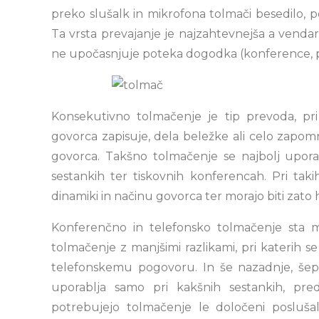
preko slušalk in mikrofona tolmači besedilo, p
Ta vrsta prevajanje je najzahtevnejša a vendar t
ne upočasnjuje poteka dogodka (konference, p
Konsekutivno tolmačenje je tip prevoda, pr
govorca zapisuje, dela beležke ali celo zap
govorca. Takšno tolmačenje se najbolj uporabl
sestankih ter tiskovnih konferencah. Pri tak
dinamiki in načinu govorca ter morajo biti zato hi
Konferenčno in telefonsko tolmačenje sta m
tolmačenje z manjšimi razlikami, pri katerih s
telefonskemu pogovoru. In še nazadnje, šepet
uporablja samo pri kakšnih sestankih, predav
potrebujejo tolmačenje le določeni poslušalc