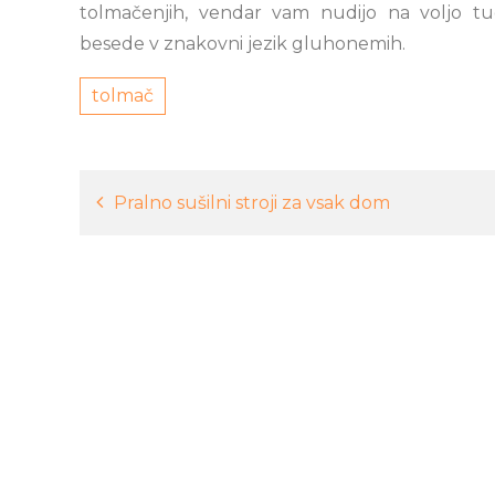
tolmačenjih, vendar vam nudijo na voljo t
besede v znakovni jezik gluhonemih.
tolmač
Navigacija
Pralno sušilni stroji za vsak dom
prispevka