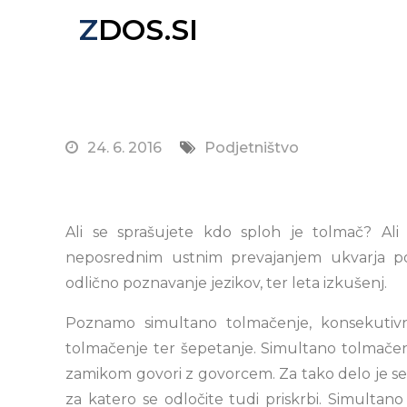
Skip
ZDOS.SI
to
Nova spletna stran z odličnimi novičkami!
content
24. 6. 2016
Podjetništvo
Ali se sprašujete kdo sploh je tolmač? A
neposrednim ustnim prevajanjem ukvarja pok
odlično poznavanje jezikov, ter leta izkušenj.
Poznamo simultano tolmačenje, konsekutivn
tolmačenje ter šepetanje. Simultano tolmačenj
zamikom govori z govorcem. Za tako delo je s
za katero se odločite tudi priskrbi. Simultano 