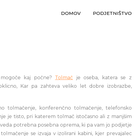
DOMOV
PODJETNIŠTVO
li mogoče kaj počne?
Tolmač
je oseba, katera se z
licno, Kar pa zahteva veliko let dobre izobrazbe,
o tolmačenje, konferenčno tolmačenje, telefonsko
e je tisto, pri katerem tolmač istočasno ali z manjšim
eveda potrebna posebna oprema, ki pa vam jo podjetje
tolmačenje se izvaja v izolirani kabini, kjer prevajalec