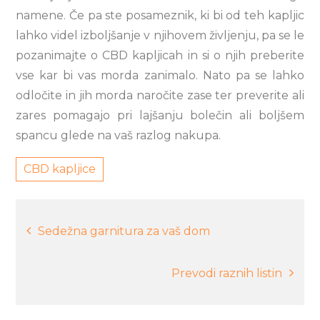
namene. Če pa ste posameznik, ki bi od teh kapljic
lahko videl izboljšanje v njihovem življenju, pa se le
pozanimajte o CBD kapljicah in si o njih preberite
vse kar bi vas morda zanimalo. Nato pa se lahko
odločite in jih morda naročite zase ter preverite ali
zares pomagajo pri lajšanju bolečin ali boljšem
spancu glede na vaš razlog nakupa.
CBD kapljice
Navigacija
Sedežna garnitura za vaš dom
prispevka
Prevodi raznih listin