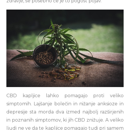
zdravje, še posebno če je to pogost pojav.
CBD kapljice lahko pomagajo proti veliko
simptomih. Lajšanje bolečin in nižanje anksioze in
depresije sta morda dva izmed najbolj razširjenih
in poznanih simptomov, ki jih CBD znižuje. A veliko
ljudi ne ve da te kapljice pomagajo tudi pri samem