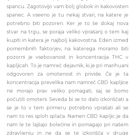
spancu. Zagotovijo vam bolj globok in kakovosten
spanec. A vseeno je tu nekaj stvari, na katere je
potrebno biti pozoren. Ker je to še dokaj nova
stvar na trgu, se poraja veliko vprašanj o tem kaj
kupiti in katera je najbolj kakovostna. Eden izmed
pomembnih faktorjev, na katerega moramo biti
pozorni je vsebovanost in koncentracija THC v
kapljicah. To je namreč dejavnik, ki je pri marihuani
odgovoren za omotenost in privide. Če je ta
koncentracija prevelika nam namreč CBD kapljice
ne morajo prav veliko pomagati, saj se bomo
počutili omoteni. Seveda bi se to dalo izkoriščati a
se je to v tem primeru potrebno vprašati ali se
nam to res sploh splača. Namen CBD kapljic je da
nam le te lajšajo bolečine in pomagajo pri našem
zdravljenju in ne da se te izkorišča v druge