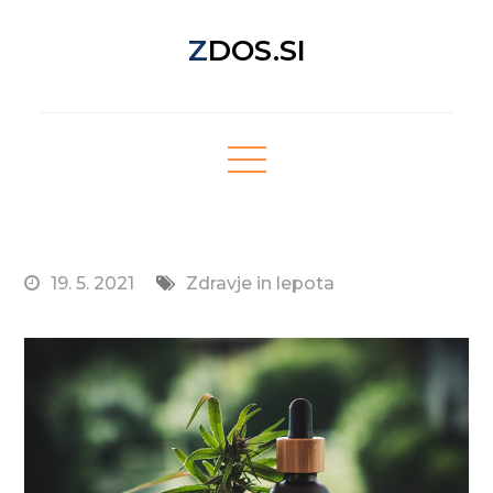
Skip
ZDOS.SI
to
content
Nova spletna stran z odličnimi novičkami!
19. 5. 2021
Zdravje in lepota