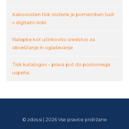
Kakovosten tisk zloženk je pomemben tudi
v digitalni dobi
Nalepke kot učinkovito sredstvo za
obveščanje in oglaševanje
Tisk katalogov – prava pot do poslovnega
uspeha
© zdos.si | 2026 Vse pravice pridržane