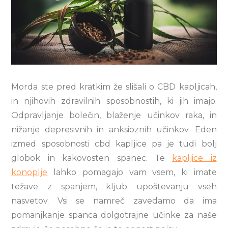
Morda ste pred kratkim že slišali o CBD kapljicah,
in njihovih zdravilnih sposobnostih, ki jih imajo.
Odpravljanje bolečin, blaženje učinkov raka, in
nižanje depresivnih in anksioznih učinkov. Eden
izmed sposobnosti cbd kapljice pa je tudi bolj
globok in kakovosten spanec. Te
kapljice iz
konoplje
lahko pomagajo vam vsem, ki imate
težave z spanjem, kljub upoštevanju vseh
nasvetov. Vsi se namreč zavedamo da ima
pomanjkanje spanca dolgotrajne učinke za naše