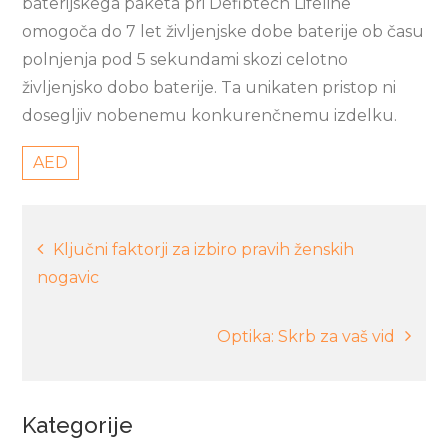
baterijskega paketa pri Defibtech Lifeline
omogoča do 7 let življenjske dobe baterije ob času
polnjenja pod 5 sekundami skozi celotno
življenjsko dobo baterije. Ta unikaten pristop ni
dosegljiv nobenemu konkurenčnemu izdelku.
AED
Navigacija
Ključni faktorji za izbiro pravih ženskih
nogavic
prispevka
Optika: Skrb za vaš vid
Kategorije