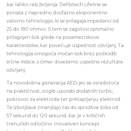
kar lahko reši življenja. Defibtech Lifeline se
ponaša z napredno dvofazno eksponentno
valovno tehnologijo, ki se prilagaja impedanci od
25 do 180 ohmov. S tem se zagotovi optimalno
prilagojen šok glede na posameznikove
karakteristike, kar povečuje uspešnost oživljanj. Ta
tehnologija omogoča močan šok brez poškodb
srčne mišice, s čimer dosežemo uspešne rezultate
oživljanj.
Ta novodobna generacija AED-jev se osredotoča
na praktičnost, izogib uporabi dodatnih torbic,
pokrovov za elektrode ter priklapljanju elektrod.
Te izboljšave zmanjšajo čas do sprožitve šoka od
57 sekund do 120 sekund, kar je v kritičnih
trenutkih odločilno. Inovativen koncept