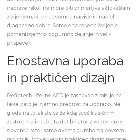
naprave nikoli ne more biti primerljiva s človeškim
življenjem, ki je nedvomno najvišje in najbolj
dragoceno dobro. Samo eno rešeno življenje
pomeni izjemno pogumno dejanje in velik
prispevek.
Enostavna uporaba
in praktičen dizajn
Defibtech Lifeline AED je zasnovan z mislijo na
laike, zato je izjemno preprost za uporabo. Ne
glede na to, ali ste se že kdaj soočili s srčnim
zastojem ali ne, bo ta defibrilator z vodenjem v
slovenščini ter samo dvema gumboma povsem
razumljiv. Inovativen in praktičen dizajn naprave