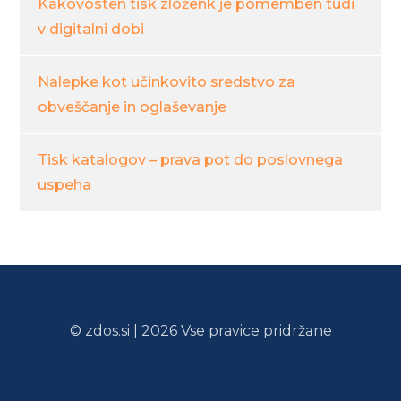
Kakovosten tisk zloženk je pomemben tudi
v digitalni dobi
Nalepke kot učinkovito sredstvo za
obveščanje in oglaševanje
Tisk katalogov – prava pot do poslovnega
uspeha
© zdos.si | 2026 Vse pravice pridržane