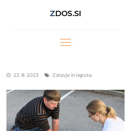
Skip
ZDOS.SI
to
content
Nova spletna stran z odličnimi novičkami!
23. 8. 2023
Zdravje in lepota