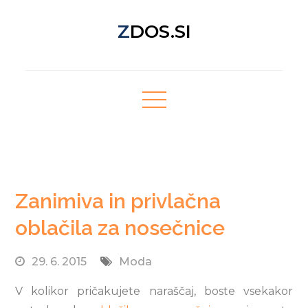
Skip
ZDOS.SI
to
content
Nova spletna stran z odličnimi novičkami!
Zanimiva in privlačna
oblačila za nosečnice
29. 6. 2015
Moda
V kolikor pričakujete naraščaj, boste vsekakor